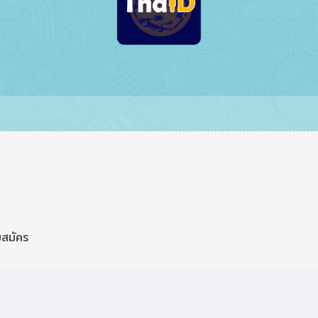
บสมัคร